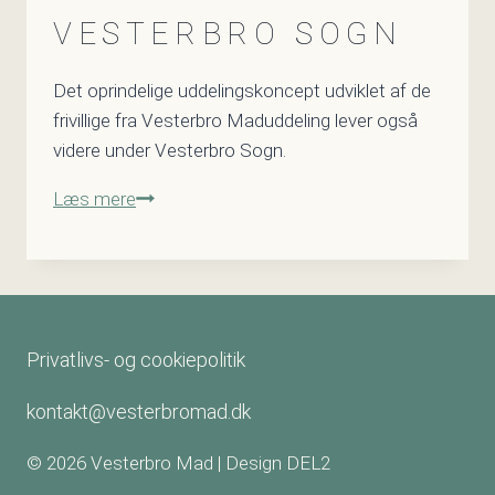
VESTERBRO SOGN
Det oprindelige uddelingskoncept udviklet af de
frivillige fra Vesterbro Maduddeling lever også
videre under Vesterbro Sogn.
Vesterbro
Læs mere
Sogn
Privatlivs- og cookiepolitik
kontakt@vesterbromad.dk
© 2026 Vesterbro Mad |
Design DEL2