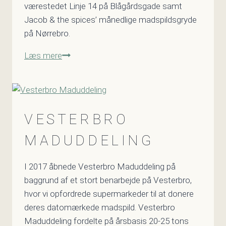
værestedet Linje 14 på Blågårdsgade samt
Jacob & the spices’ månedlige madspildsgryde
på Nørrebro.
Minifødevarebank
Læs mere
på
hjul
VESTERBRO
MADUDDELING
I 2017 åbnede Vesterbro Maduddeling på
baggrund af et stort benarbejde på Vesterbro,
hvor vi opfordrede supermarkeder til at donere
deres datomærkede madspild. Vesterbro
Maduddeling fordelte på årsbasis 20-25 tons