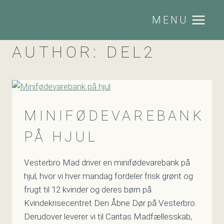
Skip
MENU
to
VESTERBRO MAD
content
AUTHOR: DEL2
MINIFØDEVAREBANK
PÅ HJUL
Vesterbro Mad driver en minifødevarebank på
hjul, hvor vi hver mandag fordeler frisk grønt og
frugt til 12 kvinder og deres børn på
Kvindekrisecentret Den Åbne Dør på Vesterbro.
Derudover leverer vi til Caritas Madfællesskab,